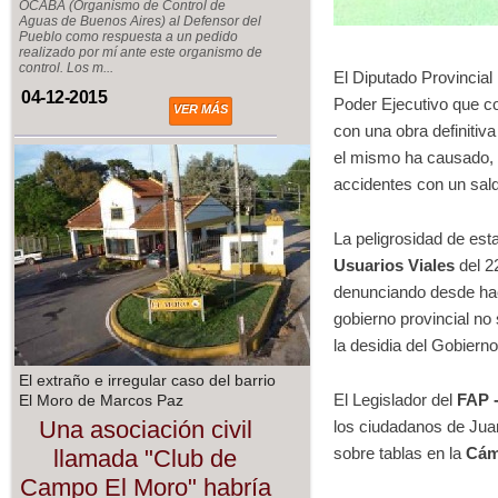
OCABA (Organismo de Control de
Aguas de Buenos Aires) al Defensor del
Pueblo como respuesta a un pedido
realizado por mí ante este organismo de
control. Los m...
El Diputado Provincial
04-12-2015
Poder Ejecutivo que c
VER MÁS
con una obra definitiva
el mismo ha causado, 
accidentes con un sald
La peligrosidad de est
Usuarios Viales
del 2
denunciando desde hace
gobierno provincial no
la desidia del Gobierno
El extraño e irregular caso del barrio
El Legislador del
FAP 
El Moro de Marcos Paz
Una asociación civil
los ciudadanos de Jua
sobre tablas en la
Cám
llamada "Club de
Campo El Moro" habría