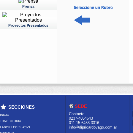
Prensa
Proyectos Presentados
SEDE
SECCIONES
Contacto
INICIO
0237-4054643
TRAYECTORIA
011-15-6453-3316
info@dipricardovago.com.ar
LABOR LEGISLATIVA