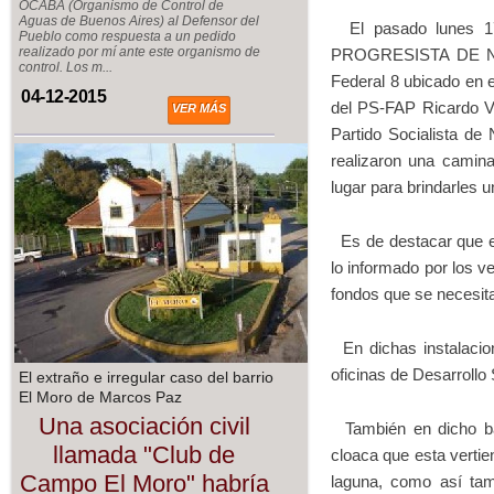
OCABA (Organismo de Control de
Aguas de Buenos Aires) al Defensor del
El pasado lunes 1
Pueblo como respuesta a un pedido
realizado por mí ante este organismo de
PROGRESISTA DE NECO
control. Los m...
Federal 8 ubicado en e
04-12-2015
del PS-FAP Ricardo Va
VER MÁS
Partido Socialista de
realizaron una camina
lugar para brindarles 
Es de destacar que e
lo informado por los 
fondos que se necesita
En dichas instalacion
oficinas de Desarrollo
El extraño e irregular caso del barrio
El Moro de Marcos Paz
Una asociación civil
También en dicho bar
llamada "Club de
cloaca que esta verti
Campo El Moro" habría
laguna, como así tam