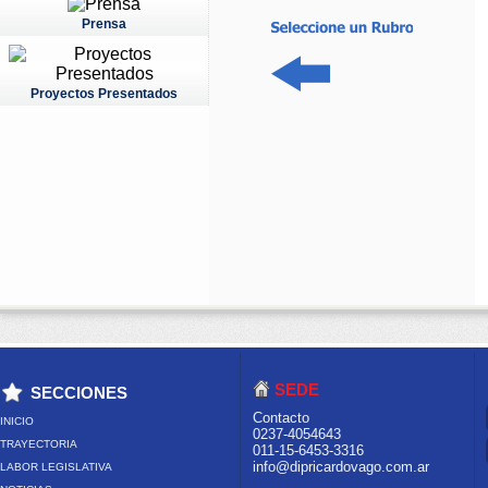
Prensa
Proyectos Presentados
SEDE
SECCIONES
Contacto
INICIO
0237-4054643
TRAYECTORIA
011-15-6453-3316
info@dipricardovago.com.ar
LABOR LEGISLATIVA