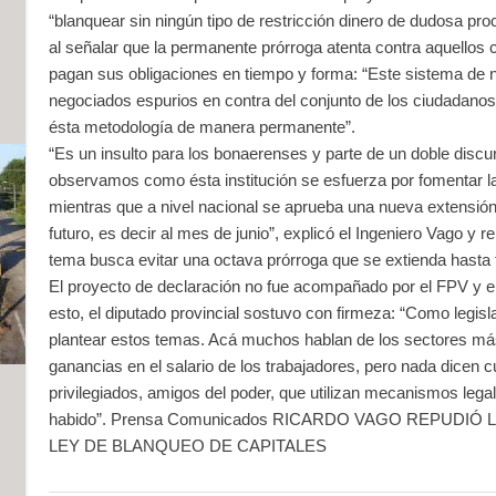
“blanquear sin ningún tipo de restricción dinero de dudosa pr
al señalar que la permanente prórroga atenta contra aquellos
pagan sus obligaciones en tiempo y forma: “Este sistema de no 
negociados espurios en contra del conjunto de los ciudadano
ésta metodología de manera permanente”.
“Es un insulto para los bonaerenses y parte de un doble discu
observamos como ésta institución se esfuerza por fomentar la
mientras que a nivel nacional se aprueba una nueva extensión
futuro, es decir al mes de junio”, explicó el Ingeniero Vago y 
tema busca evitar una octava prórroga que se extienda hasta f
El proyecto de declaración no fue acompañado por el FPV y e
esto, el diputado provincial sostuvo con firmeza: “Como legi
plantear estos temas. Acá muchos hablan de los sectores más
ganancias en el salario de los trabajadores, pero nada dicen 
privilegiados, amigos del poder, que utilizan mecanismos lega
habido”.
Prensa Comunicados RICARDO VAGO REPUDIÓ 
LEY DE BLANQUEO DE CAPITALES