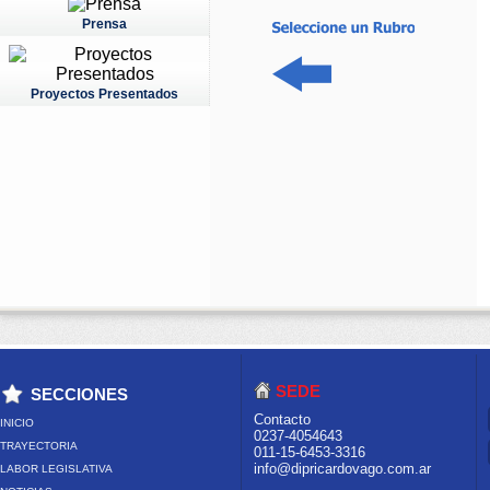
Prensa
Proyectos Presentados
SEDE
SECCIONES
Contacto
INICIO
0237-4054643
TRAYECTORIA
011-15-6453-3316
info@dipricardovago.com.ar
LABOR LEGISLATIVA