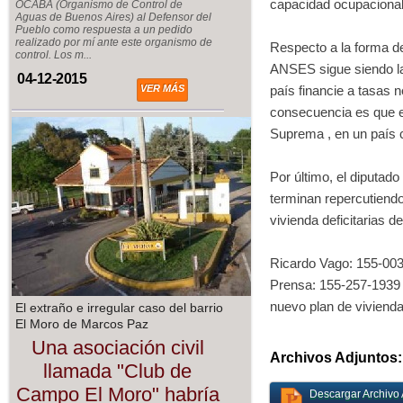
capacidad ocupacional 
OCABA (Organismo de Control de
Aguas de Buenos Aires) al Defensor del
Pueblo como respuesta a un pedido
realizado por mí ante este organismo de
Respecto a la forma de
control. Los m...
ANSES sigue siendo la 
04-12-2015
VER MÁS
país financie a tasas n
consecuencia es que el
Suprema , en un país co
Por último, el diputad
terminan repercutiendo
vivienda deficitarias
Ricardo Vago: 155-00
Prensa: 155-257-193
nuevo plan de vivienda
El extraño e irregular caso del barrio
El Moro de Marcos Paz
Una asociación civil
Archivos Adjuntos:
llamada "Club de
Campo El Moro" habría
Descargar Archivo 