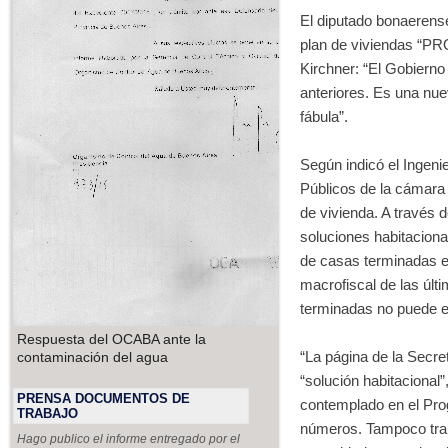
El diputado bonaerense
plan de viviendas “PR
Kirchner: “El Gobierno
anteriores. Es una nue
fábula”.
Según indicó el Ingeni
Públicos de la cámara 
de vivienda. A través 
soluciones habitaciona
de casas terminadas e
macrofiscal de las últ
terminadas no puede en
Respuesta del OCABA ante la
“La página de la Secr
contaminación del agua
“solución habitacional”
PRENSA DOCUMENTOS DE
contemplado en el Pro
TRABAJO
números. Tampoco tran
Hago publico el informe entregado por el