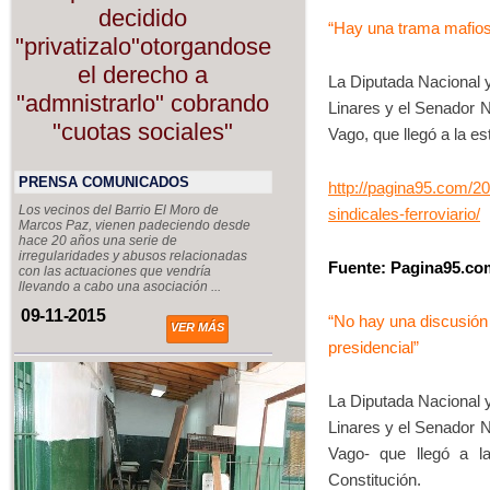
decidido
“Hay una trama mafiosa
"privatizalo"otorgandose
el derecho a
La Diputada Nacional y 
"admnistrarlo" cobrando
Linares y el Senador N
"cuotas sociales"
Vago, que llegó a la e
PRENSA COMUNICADOS
http://pagina95.com/2
Los vecinos del Barrio El Moro de
sindicales-ferroviario/
Marcos Paz, vienen padeciendo desde
hace 20 años una serie de
irregularidades y abusos relacionadas
Fuente: Pagina95.co
con las actuaciones que vendría
llevando a cabo una asociación ...
09-11-2015
“No hay una discusión 
VER MÁS
presidencial”
La Diputada Nacional y 
Linares y el Senador N
Vago- que llegó a l
Constitución.