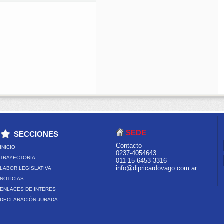
SEDE
SECCIONES
Contacto
INICIO
0237-4054643
TRAYECTORIA
011-15-6453-3316
info@dipricardovago.com.ar
LABOR LEGISLATIVA
NOTICIAS
ENLACES DE INTERES
DECLARACIÓN JURADA