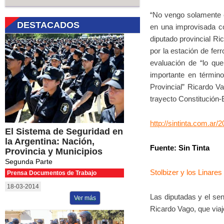
“No vengo solamente 
DESTACADOS
en una improvisada co
diputado provincial R
por la estación de ferr
evaluación de “lo que
importante en términ
Provincial” Ricardo Va
trayecto Constitución-
http://sintinta.com.ar/
El Sistema de Seguridad en
la Argentina: Nación,
Fuente: Sin Tinta
Provincia y Municipios
Segunda Parte
Stolbizer y los Linare
Prensa Documentos de Trabajo
18-03-2014
Las diputadas y el sen
Ver más
Ricardo Vago, que viaj