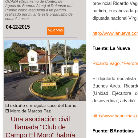
OCABA (Organismo de Control de
provincial Ricardo Vag
Aguas de Buenos Aires) al Defensor del
partido, encabezada po
Pueblo como respuesta a un pedido
realizado por mí ante este organismo de
diputada nacional Virgi
control. Los m...
04-12-2015
VER MÁS
http://www.lanueva.co
Fuente: La Nueva
Ricardo Vago: “Ferrob
El diputado socialist
Buenos Aires, Ricard
(Unidad Ejecutora d
desinvertida', advirtió.
El extraño e irregular caso del barrio
El Moro de Marcos Paz
http://www.banoticias
Una asociación civil
llamada "Club de
Fuente: BAnoticias
Campo El Moro" habría