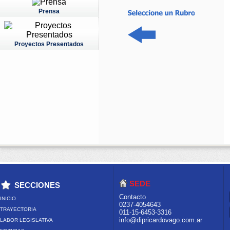
Prensa
Proyectos Presentados
SEDE
SECCIONES
Contacto
INICIO
0237-4054643
TRAYECTORIA
011-15-6453-3316
info@dipricardovago.com.ar
LABOR LEGISLATIVA