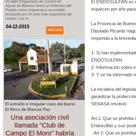
El ENDOSULFÁN es uno d
OCABA (Organismo de Control de
Aguas de Buenos Aires) al Defensor del
esparcen por año para 
Pueblo como respuesta a un pedido
realizado por mí ante este organismo de
control. Los m...
La Provincia de Buenos
04-12-2015
VER MÁS
Diputado Ricardo Vago 
responda a la breveda
1- Si han implementado
ENDOSULFAN.
2- Información sobre 
3- Y se ha informado 
La iniciativa del legis
garantizar la protecci
SENASA resolvió:
El extraño e irregular caso del barrio
El Moro de Marcos Paz
Una asociación civil
Art.1: Que se prohíba a 
llamada "Club de
Endosulfán y sus prod
Campo El Moro" habría
· Art 2: Que se prohíba 