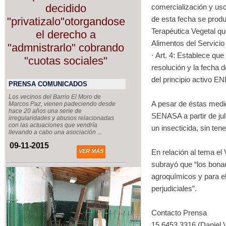
decidido
comercialización y uso
de esta fecha se produ
"privatizalo"otorgandose
Terapéutica Vegetal qu
el derecho a
Alimentos del Servicio
"admnistrarlo" cobrando
· Art. 4: Establece que
"cuotas sociales"
resolución y la fecha 
del principio activo
PRENSA COMUNICADOS
Los vecinos del Barrio El Moro de
A pesar de éstas medid
Marcos Paz, vienen padeciendo desde
hace 20 años una serie de
SENASA a partir de j
irregularidades y abusos relacionadas
con las actuaciones que vendría
un insecticida, sin ten
llevando a cabo una asociación ...
09-11-2015
VER MÁS
En relación al tema el
subrayó que “los bona
agroquímicos y para e
perjudiciales”.
Contacto Prensa
15 6453 3316 (Daniel 