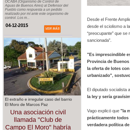
OCABA (Organismo de Control de
Aguas de Buenos Aires) al Defensor del
Pueblo como respuesta a un pedido
realizado por mí ante este organismo de
control. Los m...
Desde el Frente Ampli
04-12-2015
desde el sciolismo a l
VER MÁS
“preocupante” que se r
sancionada”.
"Es imprescindible es
Provincia de Buenos A
la oferta de lotes co
urbanizado", sostuv
El diputado socialista 
la ley y sería gravís
El extraño e irregular caso del barrio
El Moro de Marcos Paz
Vago explicó que
"la 
Una asociación civil
prácticamente todos 
llamada "Club de
verdadera política d
Campo El Moro" habría