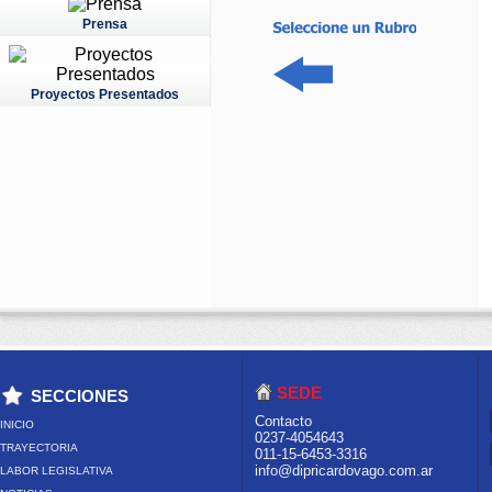
Prensa
Proyectos Presentados
SEDE
SECCIONES
Contacto
INICIO
0237-4054643
TRAYECTORIA
011-15-6453-3316
info@dipricardovago.com.ar
LABOR LEGISLATIVA