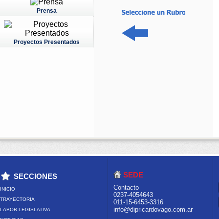
Prensa
Proyectos Presentados
SEDE
SECCIONES
Contacto
INICIO
0237-4054643
TRAYECTORIA
011-15-6453-3316
info@dipricardovago.com.ar
LABOR LEGISLATIVA