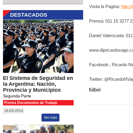
Visita la Pagina:
http:
DESTACADOS
Prensa: 011 15 3277 
Daniel Valenzuela: 01
www.dipricardovago.c
Facebook.: Ricardo Ni
El Sistema de Seguridad en
Twitter: @RicardoNVa
la Argentina: Nación,
Provincia y Municipios
fútbol
Segunda Parte
Prensa Documentos de Trabajo
18-03-2014
Ver más