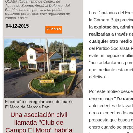
OCABA (Organismo de Control de
Aguas de Buenos Aires) al Defensor del
Pueblo como respuesta a un pedido
Los Diputados del Fren
realizado por mí ante este organismo de
control. Los m...
la Cámara Baja provinc
04-12-2015
la explotación, admin
VER MÁS
realizadas a través d
cualquier otro medio
del Partido Socialista
R
evite un negocio multi
“nos adelantamos porq
que mediante esta meto
delictivo”.
Por este motivo desde
denominada
“Yo quier
El extraño e irregular caso del barrio
antecedentes de lavado
El Moro de Marcos Paz
otros elementos de aná
Una asociación civil
propuesta que busca de
llamada "Club de
enero cuando se prepa
Campo El Moro" habría