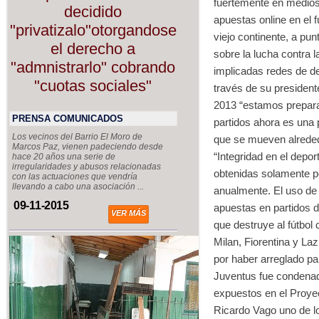
fuertemente en medios 
decidido
apuestas online en el 
"privatizalo"otorgandose
viejo continente, a pu
el derecho a
sobre la lucha contra 
"admnistrarlo" cobrando
implicadas redes de de
"cuotas sociales"
través de su president
2013 “estamos preparad
PRENSA COMUNICADOS
partidos ahora es una 
Los vecinos del Barrio El Moro de
que se mueven alrede
Marcos Paz, vienen padeciendo desde
“Integridad en el depo
hace 20 años una serie de
irregularidades y abusos relacionadas
obtenidas solamente po
con las actuaciones que vendría
llevando a cabo una asociación ...
anualmente. El uso de 
09-11-2015
apuestas en partidos d
VER MÁS
que destruye al fútbol
Milan, Fiorentina y La
por haber arreglado pa
Juventus fue condenad
expuestos en el Proyec
Ricardo Vago uno de l