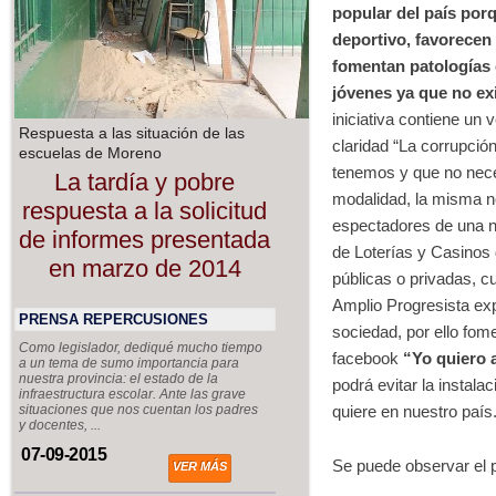
popular del país por
deportivo, favorecen 
fomentan patologías 
jóvenes ya que no ex
iniciativa contiene un
Respuesta a las situación de las
claridad “La corrupció
escuelas de Moreno
tenemos y que no neces
La tardía y pobre
modalidad, la misma n
respuesta a la solicitud
espectadores de una nu
de informes presentada
de Loterías y Casinos 
en marzo de 2014
públicas o privadas, c
Amplio Progresista exp
PRENSA REPERCUSIONES
sociedad, por ello fom
Como legislador, dediqué mucho tiempo
facebook
“Yo quiero a
a un tema de sumo importancia para
nuestra provincia: el estado de la
podrá evitar la instal
infraestructura escolar. Ante las grave
quiere en nuestro país
situaciones que nos cuentan los padres
y docentes, ...
07-09-2015
Se puede observar el p
VER MÁS