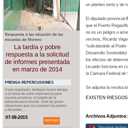
un planteo serio y de 
El diputado provincial
que el Puerto Regasif
no es un peligro o ame
Respuesta a las situación de las
vecinos, Ricardo Vago
escuelas de Moreno
La tardía y pobre
“solicitándole al Pode
Desarrollo Sostenible)
respuesta a la solicitud
los efectos de determi
de informes presentada
Licuado funciona en co
en marzo de 2014
la Cámara Federal de 
PRENSA REPERCUSIONES
Se adjunta la resolució
Como legislador, dediqué mucho tiempo
a un tema de sumo importancia para
EXISTEN RIESGOS
nuestra provincia: el estado de la
infraestructura escolar. Ante las grave
situaciones que nos cuentan los padres
y docentes, ...
Archivos Adjuntos:
07-09-2015
VER MÁS
Descargar Archivo 