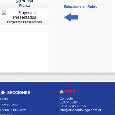
Prensa
Proyectos Presentados
SEDE
SECCIONES
Contacto
INICIO
0237-4054643
TRAYECTORIA
011-15-6453-3316
info@dipricardovago.com.ar
LABOR LEGISLATIVA