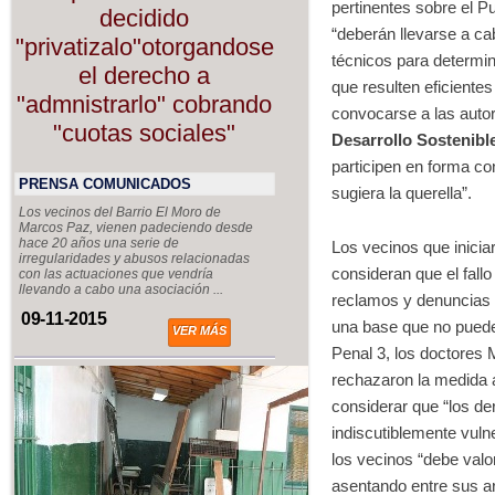
pertinentes sobre el P
decidido
“deberán llevarse a ca
"privatizalo"otorgandose
técnicos para determin
el derecho a
que resulten eficiente
"admnistrarlo" cobrando
convocarse a las autor
"cuotas sociales"
Desarrollo Sostenibl
participen en forma con
PRENSA COMUNICADOS
sugiera la querella”.
Los vecinos del Barrio El Moro de
Marcos Paz, vienen padeciendo desde
hace 20 años una serie de
Los vecinos que iniciar
irregularidades y abusos relacionadas
consideran que el fall
con las actuaciones que vendría
llevando a cabo una asociación ...
reclamos y denuncias 
09-11-2015
una base que no puede 
VER MÁS
Penal 3, los doctores 
rechazaron la medida au
considerar que “los de
indiscutiblemente vuln
los vecinos “debe valor
asentando entre sus ar