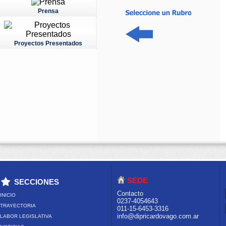
Prensa
Proyectos Presentados
SEDE
SECCIONES
Contacto
INICIO
0237-4054643
TRAYECTORIA
011-15-6453-3316
info@dipricardovago.com.ar
LABOR LEGISLATIVA