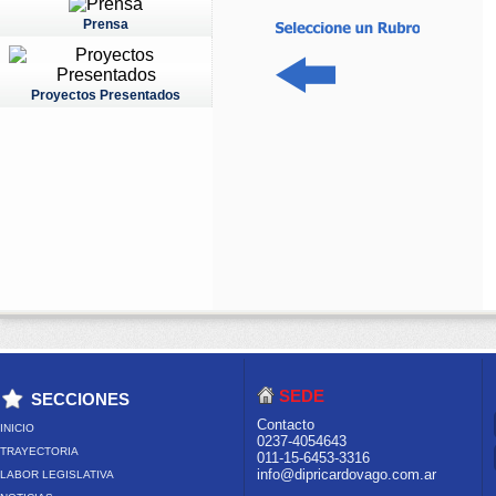
Prensa
Proyectos Presentados
SEDE
SECCIONES
Contacto
INICIO
0237-4054643
TRAYECTORIA
011-15-6453-3316
info@dipricardovago.com.ar
LABOR LEGISLATIVA