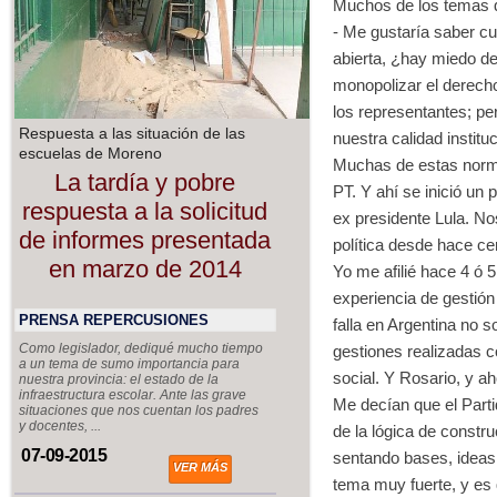
Muchos de los temas 
- Me gustaría saber cu
abierta, ¿hay miedo de
monopolizar el derech
los representantes; pe
Respuesta a las situación de las
nuestra calidad instituc
escuelas de Moreno
Muchas de estas norma
La tardía y pobre
PT. Y ahí se inició un 
respuesta a la solicitud
ex presidente Lula. N
de informes presentada
política desde hace c
en marzo de 2014
Yo me afilié hace 4 ó 5
experiencia de gestión
PRENSA REPERCUSIONES
falla en Argentina no 
Como legislador, dediqué mucho tiempo
gestiones realizadas c
a un tema de sumo importancia para
social. Y Rosario, y a
nuestra provincia: el estado de la
infraestructura escolar. Ante las grave
Me decían que el Parti
situaciones que nos cuentan los padres
y docentes, ...
de la lógica de constru
07-09-2015
sentando bases, ideas,
VER MÁS
tema muy fuerte, y es