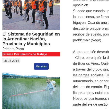
oposición.
Sucede que cuando uno 
lo uno piensa, se firm
Irigoyen. Cuando uno 
descubrieron que la ma
El Sistema de Seguridad en
recibos de sueldo, por
la Argentina: Nación,
problema? (Vago).
Provincia y Municipios
Primera Parte
Ahora también descub
Prensa Documentos de Trabajo
- Claro, pero quién le
18-03-2014
de Buenos Aires. Quié
Ver más
a través del propio sin
las cargas sociales. U
aumentando, se genera 
del sentido común. El 
finanzas provinciales 
Nosotros planteamos q
parte del eje de gesti