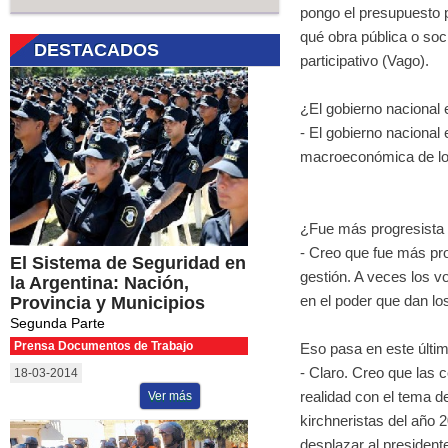
pongo el presupuesto p
qué obra pública o soc
DESTACADOS
participativo (Vago).
¿El gobierno nacional 
- El gobierno nacional 
macroeconómica de los
¿Fue más progresista 
- Creo que fue más pro
El Sistema de Seguridad en
gestión. A veces los 
la Argentina: Nación,
en el poder que dan l
Provincia y Municipios
Segunda Parte
Prensa Documentos de Trabajo
Eso pasa en este últi
- Claro. Creo que las
18-03-2014
realidad con el tema d
Ver más
kirchneristas del año
desplazar al presidente