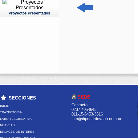
Proyectos Presentados
SEDE
SECCIONES
Contacto
INICIO
0237-4054643
TRAYECTORIA
011-15-6453-3316
info@dipricardovago.com.ar
LABOR LEGISLATIVA
NOTICIAS
ENLACES DE INTERES