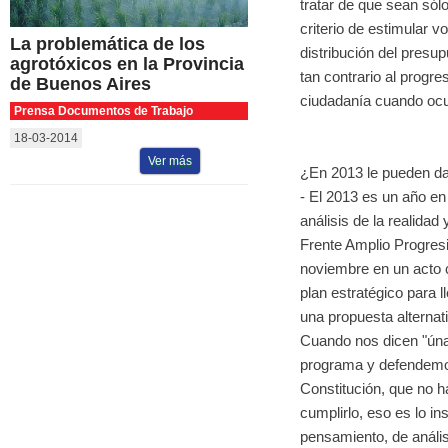
tratar de que sean sólo
criterio de estimular v
La problemática de los
distribución del presup
agrotóxicos en la Provincia
tan contrario al progr
de Buenos Aires
ciudadanía cuando ocul
Prensa Documentos de Trabajo
18-03-2014
Ver más
¿En 2013 le pueden dar
- El 2013 es un año en
análisis de la realida
Frente Amplio Progres
noviembre en un acto c
plan estratégico para 
una propuesta alternat
Cuando nos dicen "úna
programa y defendemos 
Constitución, que no h
cumplirlo, eso es lo i
pensamiento, de análi