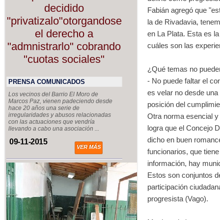
decidido
Fabián agregó que "est
"privatizalo"otorgandose
la de Rivadavia, tenem
el derecho a
en La Plata. Esta es l
"admnistrarlo" cobrando
cuáles son las experie
"cuotas sociales"
¿Qué temas no pueden 
- No puede faltar el c
PRENSA COMUNICADOS
es velar no desde una 
Los vecinos del Barrio El Moro de
Marcos Paz, vienen padeciendo desde
posición del cumplimie
hace 20 años una serie de
irregularidades y abusos relacionadas
Otra norma esencial y 
con las actuaciones que vendría
logra que el Concejo 
llevando a cabo una asociación ...
dicho en buen romance 
09-11-2015
VER MÁS
funcionarios, que tien
información, hay munic
Estos son conjuntos d
participación ciudadan
progresista (Vago).