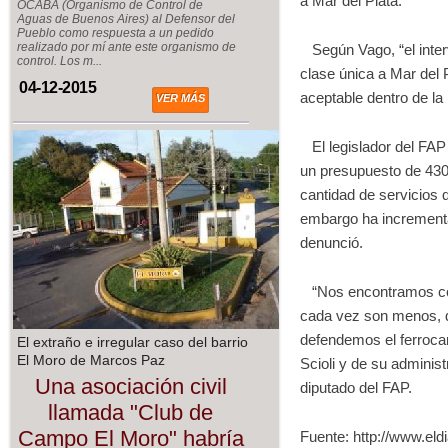
a Mar del Plata.
OCABA (Organismo de Control de
Aguas de Buenos Aires) al Defensor del
Pueblo como respuesta a un pedido
realizado por mí ante este organismo de
Según Vago, “el interv
control. Los m...
clase única a Mar del P
04-12-2015
aceptable dentro de la 
VER MÁS
El legislador del FAP 
un presupuesto de 430 
cantidad de servicios 
embargo ha incrementa
denunció.
“Nos encontramos con 
cada vez son menos, d
defendemos el ferrocar
El extraño e irregular caso del barrio
El Moro de Marcos Paz
Scioli y de su adminis
Una asociación civil
diputado del FAP.
llamada "Club de
Campo El Moro" habría
Fuente: http://www.eld