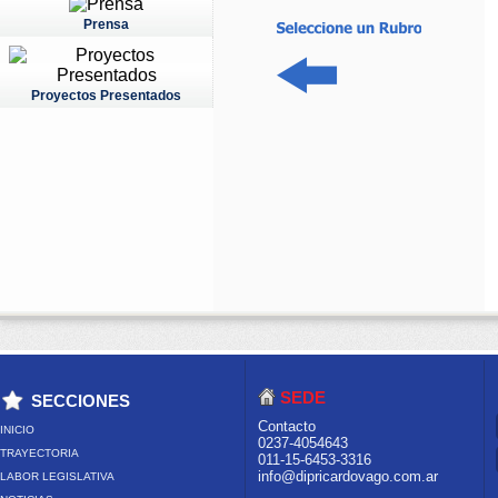
Prensa
Proyectos Presentados
SEDE
SECCIONES
Contacto
INICIO
0237-4054643
TRAYECTORIA
011-15-6453-3316
info@dipricardovago.com.ar
LABOR LEGISLATIVA