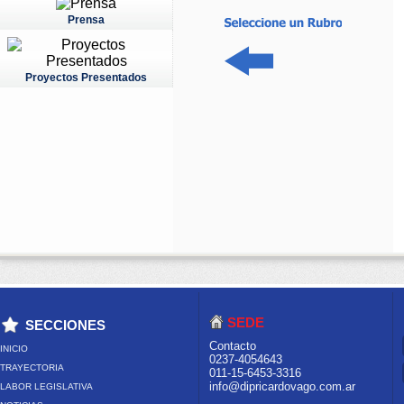
Prensa
Proyectos Presentados
SEDE
SECCIONES
Contacto
INICIO
0237-4054643
TRAYECTORIA
011-15-6453-3316
info@dipricardovago.com.ar
LABOR LEGISLATIVA