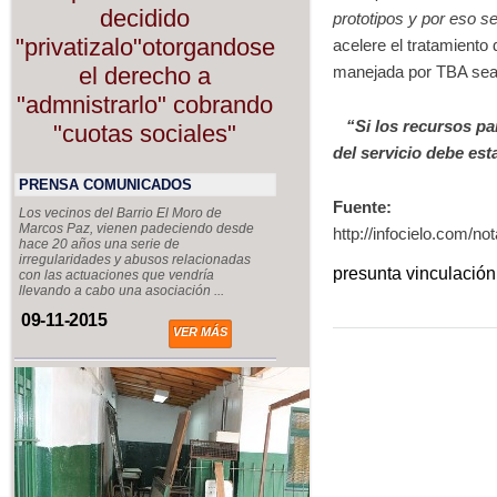
decidido
prototipos y por eso s
"privatizalo"otorgandose
acelere el tratamiento 
manejada por TBA sea
el derecho a
"admnistrarlo" cobrando
“Si los recursos pa
"cuotas sociales"
del servicio debe es
PRENSA COMUNICADOS
Fuente:
Los vecinos del Barrio El Moro de
Marcos Paz, vienen padeciendo desde
http://infocielo.com/
hace 20 años una serie de
irregularidades y abusos relacionadas
presunta vinculación
con las actuaciones que vendría
llevando a cabo una asociación ...
09-11-2015
VER MÁS