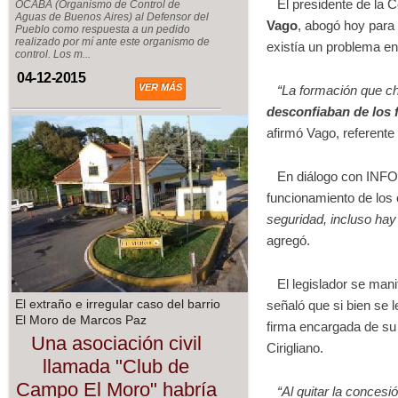
El presidente de la C
OCABA (Organismo de Control de
Aguas de Buenos Aires) al Defensor del
Vago
, abogó hoy para 
Pueblo como respuesta a un pedido
realizado por mí ante este organismo de
existía un problema en
control. Los m...
04-12-2015
VER MÁS
“La formación que c
desconfiaban de los 
afirmó Vago, referente
En diálogo con INFOCI
funcionamiento de los 
seguridad, incluso ha
agregó.
El legislador se mani
El extraño e irregular caso del barrio
señaló que si bien se 
El Moro de Marcos Paz
firma encargada de s
Una asociación civil
Cirigliano.
llamada "Club de
Campo El Moro" habría
“Al quitar la concesi