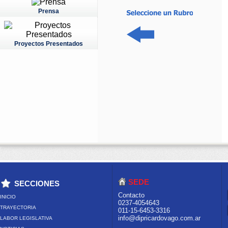
Prensa
Proyectos Presentados
SEDE
SECCIONES
Contacto
INICIO
0237-4054643
TRAYECTORIA
011-15-6453-3316
info@dipricardovago.com.ar
LABOR LEGISLATIVA