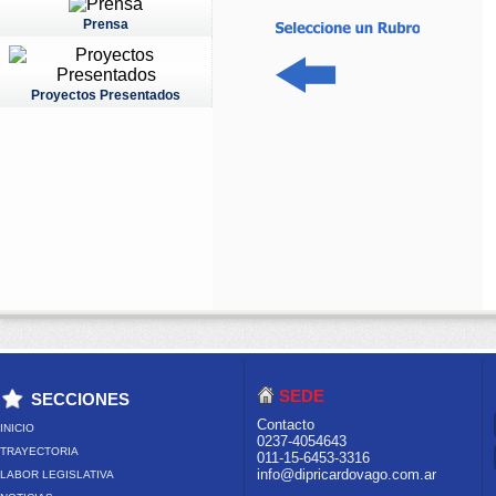
Prensa
Proyectos Presentados
SEDE
SECCIONES
Contacto
INICIO
0237-4054643
TRAYECTORIA
011-15-6453-3316
info@dipricardovago.com.ar
LABOR LEGISLATIVA