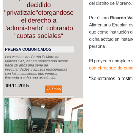
del distrito de Moreno.
decidido
"privatizalo"otorgandose
Por último
Ricardo V
el derecho a
Alimentario Escolar, e
"admnistrarlo" cobrando
que como institución 
"cuotas sociales"
dicha actitud en insta
persona”.
PRENSA COMUNICADOS
Los vecinos del Barrio El Moro de
El proyecto completo 
Marcos Paz, vienen padeciendo desde
hace 20 años una serie de
con-el-recorte-de-cupo
irregularidades y abusos relacionadas
con las actuaciones que vendría
llevando a cabo una asociación ...
“Solicitamos la resti
09-11-2015
VER MÁS