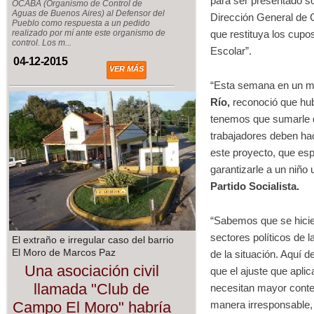
para ser presentado sob
OCABA (Organismo de Control de
Aguas de Buenos Aires) al Defensor del
Dirección General de C
Pueblo como respuesta a un pedido
que restituya los cupos
realizado por mí ante este organismo de
control. Los m...
Escolar”.
04-12-2015
VER MÁS
“Esta semana en un me
Río,
reconoció que hub
tenemos que sumarle qu
trabajadores deben hac
este proyecto, que es
garantizarle a un niño
Partido Socialista.
“Sabemos que se hicier
sectores políticos de
El extraño e irregular caso del barrio
El Moro de Marcos Paz
de la situación. Aquí 
Una asociación civil
que el ajuste que apli
llamada "Club de
necesitan mayor conten
manera irresponsable, e
Campo El Moro" habría