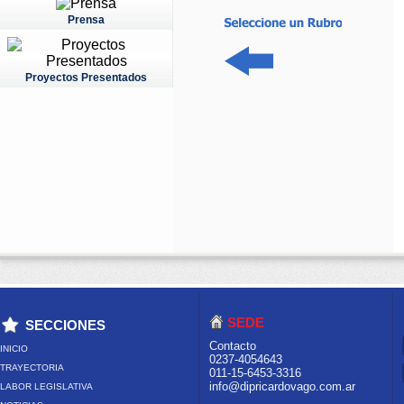
Prensa
Proyectos Presentados
SEDE
SECCIONES
Contacto
INICIO
0237-4054643
TRAYECTORIA
011-15-6453-3316
info@dipricardovago.com.ar
LABOR LEGISLATIVA