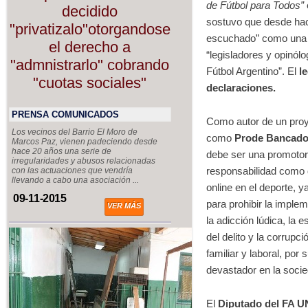
de Fútbol para Todos”
decidido
sostuvo que desde hac
"privatizalo"otorgandose
escuchado” como una “l
el derecho a
“legisladores y opinól
"admnistrarlo" cobrando
Fútbol Argentino”. El
l
"cuotas sociales"
declaraciones.
PRENSA COMUNICADOS
Como autor de un proy
Los vecinos del Barrio El Moro de
como
Prode Bancad
Marcos Paz, vienen padeciendo desde
hace 20 años una serie de
debe ser una promotora
irregularidades y abusos relacionadas
responsabilidad como 
con las actuaciones que vendría
llevando a cabo una asociación ...
online en el deporte, y
09-11-2015
para prohibir la impl
VER MÁS
la adicción lúdica, la 
del delito y la corrupci
familiar y laboral, por
devastador en la socie
El
Diputado del FA U