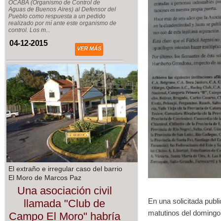
OCABA (Organismo de Control de
Aguas de Buenos Aires) al Defensor del
Pueblo como respuesta a un pedido
realizado por mí ante este organismo de
control. Los m...
04-12-2015
VER MÁS
El extraño e irregular caso del barrio
El Moro de Marcos Paz
Una asociación civil
En una solicitada publ
llamada "Club de
matutinos del domingo 
Campo El Moro" habría