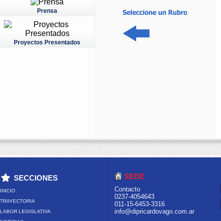
Prensa
Proyectos Presentados
SEDE
SECCIONES
Contacto
INICIO
0237-4054643
TRAYECTORIA
011-15-6453-3316
info@dipricardovago.com.ar
LABOR LEGISLATIVA