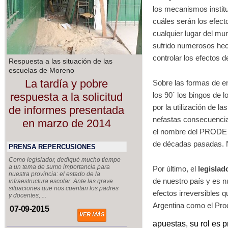
los mecanismos institu
cuáles serán los efec
cualquier lugar del mu
sufrido numerosos hec
controlar los efectos d
Respuesta a las situación de las
escuelas de Moreno
La tardía y pobre
Sobre las formas de en
respuesta a la solicitud
los 90´ los bingos de l
por la utilización de 
de informes presentada
nefastas consecuencia
en marzo de 2014
el nombre del PRODE B
de décadas pasadas. 
PRENSA REPERCUSIONES
Como legislador, dediqué mucho tiempo
a un tema de sumo importancia para
Por último, el
legislad
nuestra provincia: el estado de la
de nuestro país y es n
infraestructura escolar. Ante las grave
situaciones que nos cuentan los padres
efectos irreversibles 
y docentes, ...
Argentina como el Pro
07-09-2015
VER MÁS
apuestas, su rol es 